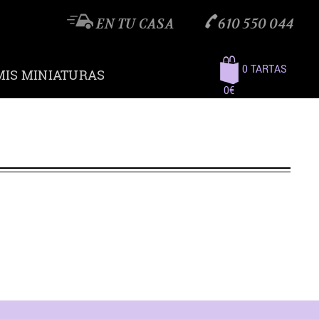
EN TU CASA
610 550 044
0 TARTAS
MIS MINIATURAS
0€